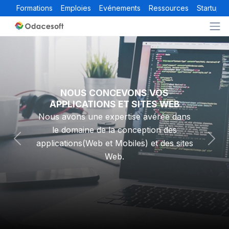
Formations
Emploies
Evénements
Ressources
Startups
NOUS CONCEVONS VOS
APPLICATIONS ET SITES WEB
Nous avons une expertise avérée dans
le domaine de la conception des
applications(Web et Mobiles) et des sites
Previous
Nex
Web.