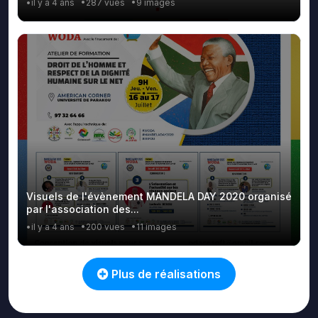
•il y a 4 ans
•287 vues
•9 images
Visuels de l'évènement MANDELA DAY 2020 organisé
par l'association des...
•il y a 4 ans
•200 vues
•11 images
Plus de réalisations